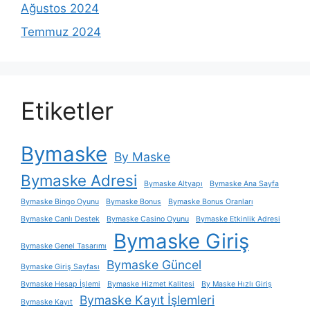
Ağustos 2024
Temmuz 2024
Etiketler
Bymaske
By Maske
Bymaske Adresi
Bymaske Altyapı
Bymaske Ana Sayfa
Bymaske Bingo Oyunu
Bymaske Bonus
Bymaske Bonus Oranları
Bymaske Canlı Destek
Bymaske Casino Oyunu
Bymaske Etkinlik Adresi
Bymaske Giriş
Bymaske Genel Tasarımı
Bymaske Güncel
Bymaske Giriş Sayfası
Bymaske Hesap İşlemi
Bymaske Hizmet Kalitesi
By Maske Hızlı Giriş
Bymaske Kayıt İşlemleri
Bymaske Kayıt