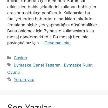
kullanıcı bundan çok memnun. Kurumsal
etkinlikler, bahis şirketlerini kullanan bahisçiler
arasında oldukça popülerdir. Kullanıcılar bu
faaliyetlerden haberdar olmadıkları takdirde
firmaların hiçbir şey yapmadığını düşünebilirler.
Bunu önlemek için Bymaske kullanıcılara kısa
mesaj göndermektedir. Bu mesajı benimle
paylaştığınız için …
Devamını oku
Kategoriler
Casino
Etiketler
Bymaske Genel Tasarımı
,
Bymaske Rulet
Oyunu
Yorum yap
Son Yazılar