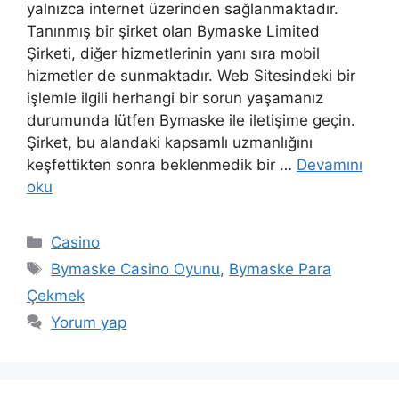
yalnızca internet üzerinden sağlanmaktadır.
Tanınmış bir şirket olan Bymaske Limited
Şirketi, diğer hizmetlerinin yanı sıra mobil
hizmetler de sunmaktadır. Web Sitesindeki bir
işlemle ilgili herhangi bir sorun yaşamanız
durumunda lütfen Bymaske ile iletişime geçin.
Şirket, bu alandaki kapsamlı uzmanlığını
keşfettikten sonra beklenmedik bir …
Devamını
oku
Kategoriler
Casino
Etiketler
Bymaske Casino Oyunu
,
Bymaske Para
Çekmek
Yorum yap