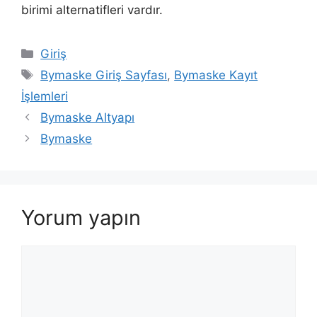
birimi alternatifleri vardır.
Kategoriler
Giriş
Etiketler
Bymaske Giriş Sayfası
,
Bymaske Kayıt
İşlemleri
Bymaske Altyapı
Bymaske
Yorum yapın
Yorum