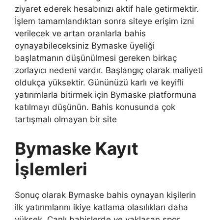
ziyaret ederek hesabınızı aktif hale getirmektir.
İşlem tamamlandıktan sonra siteye erişim izni
verilecek ve artan oranlarla bahis
oynayabileceksiniz Bymaske üyeliği
başlatmanın düşünülmesi gereken birkaç
zorlayıcı nedeni vardır. Başlangıç ​​olarak maliyeti
oldukça yüksektir. Gününüzü karlı ve keyifli
yatırımlarla bitirmek için Bymaske platformuna
katılmayı düşünün. Bahis konusunda çok
tartışmalı olmayan bir site
Bymaske Kayıt
İşlemleri
Sonuç olarak Bymaske bahis oynayan kişilerin
ilk yatırımlarını ikiye katlama olasılıkları daha
yüksek. Canlı bahislerde ve yaklaşan spor