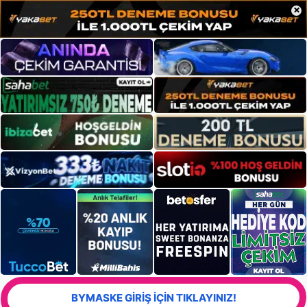
×
BYMASKE GİRİŞ İÇİN TIKLAYINIZ!