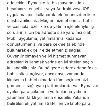
edecekler. Bymaske ile bilgisayarınızdan
hesabınıza erişebilir veya Android veya iOS
uygulamalarını kullanarak telefonunuzdan liste
oluşturabilirsiniz. Müşteri hizmetlerimiz, bahis
ve casinola, özellikle de yatırım işlemleriyle ilgili
sorularınız için bu adreste size yardımcı olabilir
Mobil uygulama, yatırımlarınızı kazanca
dönüştürmenizi ve para çekme talebinde
bulunarak ek gelir elde etmenizi sağlar.
Güvenilir olmayan ve iyi hizmet sunmayan
adresleri kullanmak yerine en iyi siteleri seçip
kullanabilirsiniz. Bu bölgede giderek daha fazla
bahis sitesi açılıyor, ancak aynı zamanda
kimsenin haberi olmadan tüm seçimlerinizi
görmenizi sağlayan platformlar da var. Bymaske
üyeleri para çekmenin ve fonlarına yatırım
yapmanın farklı yollarına erişebilir. Yukarıda
belirtilen ek yatırım stratejileri ve kripto para