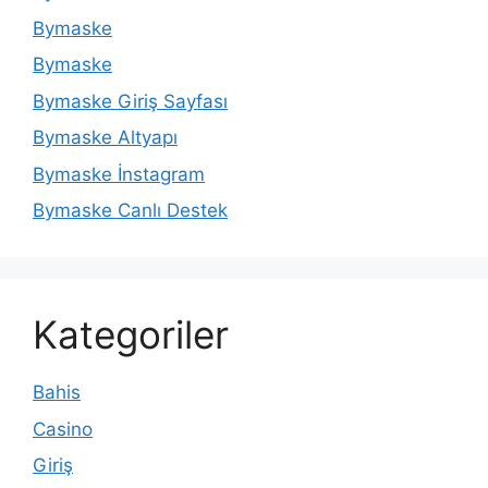
Bymaske
Bymaske
Bymaske Giriş Sayfası
Bymaske Altyapı
Bymaske İnstagram
Bymaske Canlı Destek
Kategoriler
Bahis
Casino
Giriş