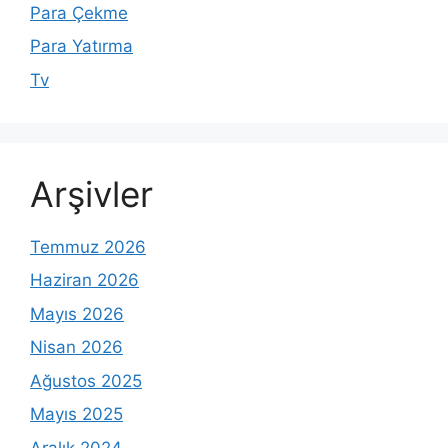
Para Çekme
Para Yatırma
Tv
Arşivler
Temmuz 2026
Haziran 2026
Mayıs 2026
Nisan 2026
Ağustos 2025
Mayıs 2025
Aralık 2024