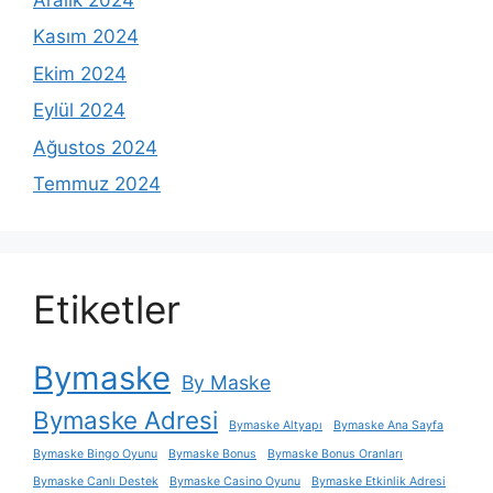
Kasım 2024
Ekim 2024
Eylül 2024
Ağustos 2024
Temmuz 2024
Etiketler
Bymaske
By Maske
Bymaske Adresi
Bymaske Altyapı
Bymaske Ana Sayfa
Bymaske Bingo Oyunu
Bymaske Bonus
Bymaske Bonus Oranları
Bymaske Canlı Destek
Bymaske Casino Oyunu
Bymaske Etkinlik Adresi