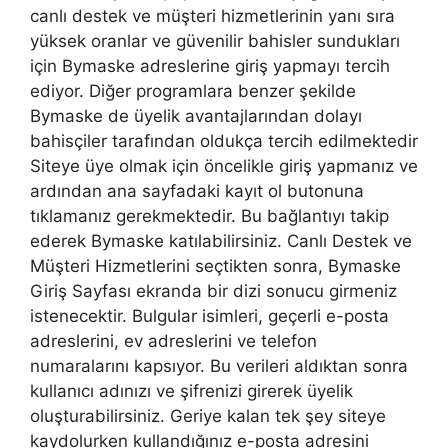
canlı destek ve müşteri hizmetlerinin yanı sıra
yüksek oranlar ve güvenilir bahisler sundukları
için Bymaske adreslerine giriş yapmayı tercih
ediyor. Diğer programlara benzer şekilde
Bymaske de üyelik avantajlarından dolayı
bahisçiler tarafından oldukça tercih edilmektedir
Siteye üye olmak için öncelikle giriş yapmanız ve
ardından ana sayfadaki kayıt ol butonuna
tıklamanız gerekmektedir. Bu bağlantıyı takip
ederek Bymaske katılabilirsiniz. Canlı Destek ve
Müşteri Hizmetlerini seçtikten sonra, Bymaske
Giriş Sayfası ekranda bir dizi sonucu girmeniz
istenecektir. Bulgular isimleri, geçerli e-posta
adreslerini, ev adreslerini ve telefon
numaralarını kapsıyor. Bu verileri aldıktan sonra
kullanıcı adınızı ve şifrenizi girerek üyelik
oluşturabilirsiniz. Geriye kalan tek şey siteye
kaydolurken kullandığınız e-posta adresini