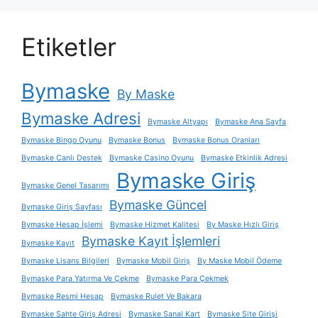
Etiketler
Bymaske
By Maske
Bymaske Adresi
Bymaske Altyapı
Bymaske Ana Sayfa
Bymaske Bingo Oyunu
Bymaske Bonus
Bymaske Bonus Oranları
Bymaske Canlı Destek
Bymaske Casino Oyunu
Bymaske Etkinlik Adresi
Bymaske Giriş
Bymaske Genel Tasarımı
Bymaske Güncel
Bymaske Giriş Sayfası
Bymaske Hesap İşlemi
Bymaske Hizmet Kalitesi
By Maske Hızlı Giriş
Bymaske Kayıt İşlemleri
Bymaske Kayıt
Bymaske Lisans Bilgileri
Bymaske Mobil Giriş
By Maske Mobil Ödeme
Bymaske Para Yatırma Ve Çekme
Bymaske Para Çekmek
Bymaske Resmi Hesap
Bymaske Rulet Ve Bakara
Bymaske Sahte Giriş Adresi
Bymaske Sanal Kart
Bymaske Site Girişi