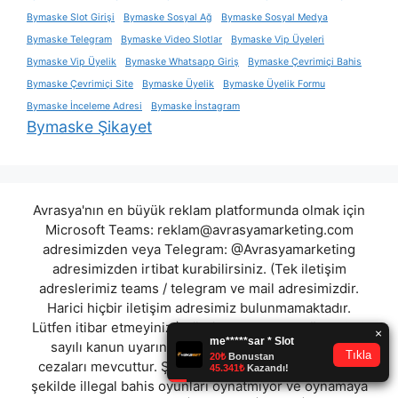
Bymaske Slot Girişi
Bymaske Sosyal Ağ
Bymaske Sosyal Medya
Bymaske Telegram
Bymaske Video Slotlar
Bymaske Vip Üyeleri
Bymaske Vip Üyelik
Bymaske Whatsapp Giriş
Bymaske Çevrimiçi Bahis
Bymaske Çevrimiçi Site
Bymaske Üyelik
Bymaske Üyelik Formu
Bymaske İnceleme Adresi
Bymaske İnstagram
Bymaske Şikayet
Avrasya'nın en büyük reklam platformunda olmak için
Microsoft Teams:
reklam@avrasyamarketing.com
adresimizden veya Telegram: @Avrasyamarketing
adresimizden irtibat kurabilirsiniz. (Tek iletişim
adreslerimiz teams / telegram ve mail adresimizdir.
Harici hiçbir iletişim adresimiz bulunmamaktadır.
Lütfen itibar etmeyiniz.) Türkiye yasalarına göre 7258
sayılı kanun uyarınca yasa dışı bahis oynamanın
cezaları mevcuttur. Şu an bulunduğunuz site hiç bir
şekilde illegal bahis oyunları oynatmıyor ve oynamaya