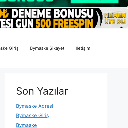
ske Giriş
Bymaske Şikayet
İletişim
Son Yazılar
Bymaske Adresi
Bymaske Giriş
Bymaske