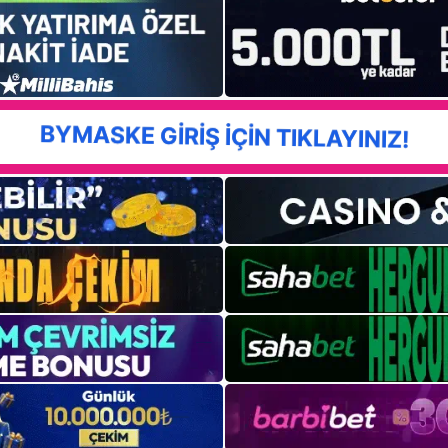
BYMASKE GİRİŞ İÇİN TIKLAYINIZ!