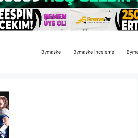
Bymaske
Bymaske İnceleme
Byma