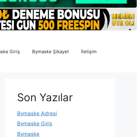
ske Giriş
Bymaske Şikayet
İletişim
Son Yazılar
Bymaske Adresi
Bymaske Giriş
Bymaske