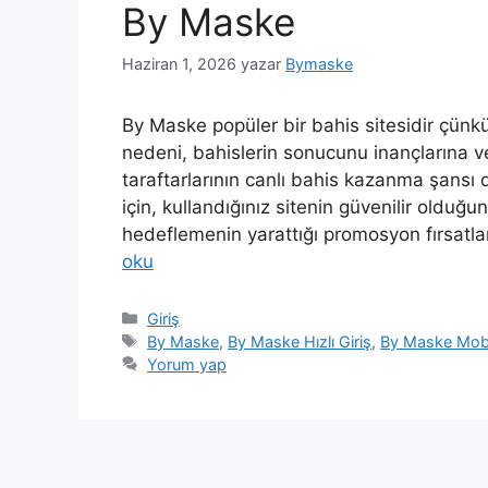
By Maske
Haziran 1, 2026
yazar
Bymaske
By Maske popüler bir bahis sitesidir çün
nedeni, bahislerin sonucunu inançlarına ve
taraftarlarının canlı bahis kazanma şansı
için, kullandığınız sitenin güvenilir olduğu
hedeflemenin yarattığı promosyon fırsatla
oku
Kategoriler
Giriş
Etiketler
By Maske
,
By Maske Hızlı Giriş
,
By Maske Mob
Yorum yap