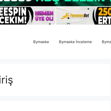
Bymaske
Bymaske İnceleme
Byma
riş