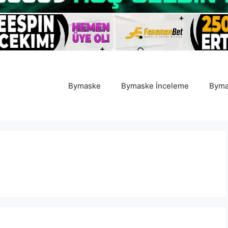
Bymaske
Bymaske İnceleme
Byma