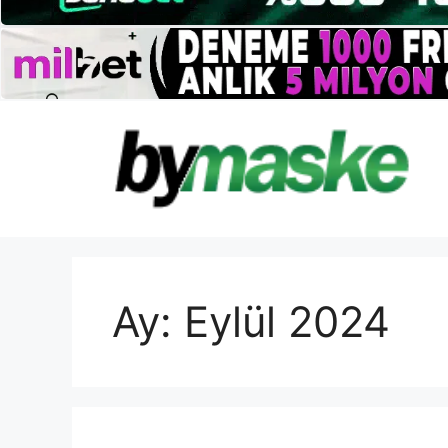
İçeriğe
atla
Ay:
Eylül 2024