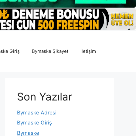
ske Giriş
Bymaske Şikayet
İletişim
Son Yazılar
Bymaske Adresi
Bymaske Giriş
Bymaske