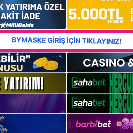
BYMASKE GİRİŞ İÇİN TIKLAYINIZ!