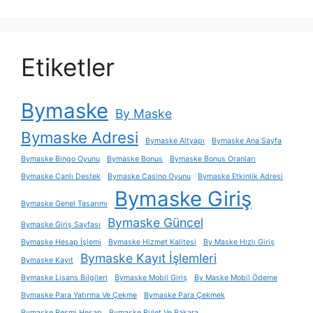
Etiketler
Bymaske
By Maske
Bymaske Adresi
Bymaske Altyapı
Bymaske Ana Sayfa
Bymaske Bingo Oyunu
Bymaske Bonus
Bymaske Bonus Oranları
Bymaske Canlı Destek
Bymaske Casino Oyunu
Bymaske Etkinlik Adresi
Bymaske Giriş
Bymaske Genel Tasarımı
Bymaske Güncel
Bymaske Giriş Sayfası
Bymaske Hesap İşlemi
Bymaske Hizmet Kalitesi
By Maske Hızlı Giriş
Bymaske Kayıt İşlemleri
Bymaske Kayıt
Bymaske Lisans Bilgileri
Bymaske Mobil Giriş
By Maske Mobil Ödeme
Bymaske Para Yatırma Ve Çekme
Bymaske Para Çekmek
Bymaske Resmi Hesap
Bymaske Rulet Ve Bakara