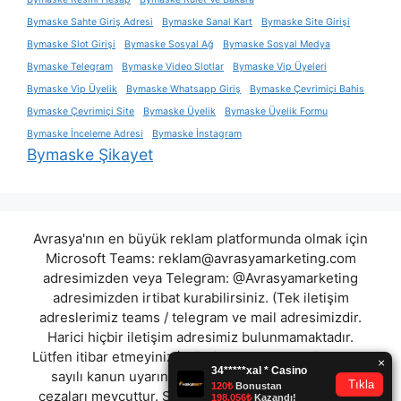
Bymaske Sahte Giriş Adresi
Bymaske Sanal Kart
Bymaske Site Girişi
Bymaske Slot Girişi
Bymaske Sosyal Ağ
Bymaske Sosyal Medya
Bymaske Telegram
Bymaske Video Slotlar
Bymaske Vip Üyeleri
Bymaske Vip Üyelik
Bymaske Whatsapp Giriş
Bymaske Çevrimiçi Bahis
Bymaske Çevrimiçi Site
Bymaske Üyelik
Bymaske Üyelik Formu
Bymaske İnceleme Adresi
Bymaske İnstagram
Bymaske Şikayet
Avrasya'nın en büyük reklam platformunda olmak için
Microsoft Teams:
reklam@avrasyamarketing.com
adresimizden veya Telegram: @Avrasyamarketing
adresimizden irtibat kurabilirsiniz. (Tek iletişim
adreslerimiz teams / telegram ve mail adresimizdir.
Harici hiçbir iletişim adresimiz bulunmamaktadır.
Lütfen itibar etmeyiniz.) Türkiye yasalarına göre 7258
sayılı kanun uyarınca yasa dışı bahis oynamanın
cezaları mevcuttur. Şu an bulunduğunuz site hiç bir