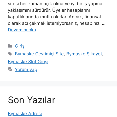
sitesi her zaman açık olma ve iyi bir iş yapma
yaklaşımını sürdürür. Üyeler hesaplarını
kapattıklarında mutlu olurlar. Ancak, finansal
olarak acı çekmek istemiyorsanız, hesabınızı …
Devamını oku
Kategoriler
Giriş
Etiketler
Bymaske Çevrimiçi Site
,
Bymaske Şikayet
,
Bymaske Slot Girişi
Yorum yap
Son Yazılar
Bymaske Adresi