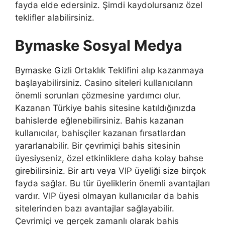
fayda elde edersiniz. Şimdi kaydolursanız özel
teklifler alabilirsiniz.
Bymaske Sosyal Medya
Bymaske Gizli Ortaklık Teklifini alıp kazanmaya
başlayabilirsiniz. Casino siteleri kullanıcıların
önemli sorunları çözmesine yardımcı olur.
Kazanan Türkiye bahis sitesine katıldığınızda
bahislerde eğlenebilirsiniz. Bahis kazanan
kullanıcılar, bahisçiler kazanan fırsatlardan
yararlanabilir. Bir çevrimiçi bahis sitesinin
üyesiyseniz, özel etkinliklere daha kolay bahse
girebilirsiniz. Bir artı veya VIP üyeliği size birçok
fayda sağlar. Bu tür üyeliklerin önemli avantajları
vardır. VIP üyesi olmayan kullanıcılar da bahis
sitelerinden bazı avantajlar sağlayabilir.
Çevrimiçi ve gerçek zamanlı olarak bahis