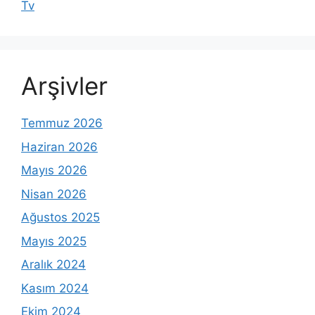
Tv
Arşivler
Temmuz 2026
Haziran 2026
Mayıs 2026
Nisan 2026
Ağustos 2025
Mayıs 2025
Aralık 2024
Kasım 2024
Ekim 2024