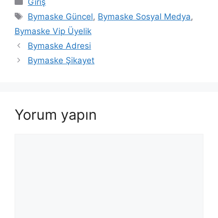
Kategoriler
Giriş
Etiketler
Bymaske Güncel
,
Bymaske Sosyal Medya
,
Bymaske Vip Üyelik
Bymaske Adresi
Bymaske Şikayet
Yorum yapın
Yorum