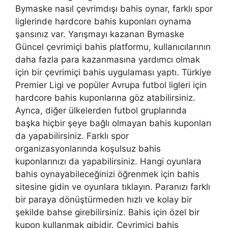
Bymaske nasıl çevrimdışı bahis oynar, farklı spor
liglerinde hardcore bahis kuponları oynama
şansınız var. Yarışmayı kazanan Bymaske
Güncel çevrimiçi bahis platformu, kullanıcılarının
daha fazla para kazanmasına yardımcı olmak
için bir çevrimiçi bahis uygulaması yaptı. Türkiye
Premier Ligi ve popüler Avrupa futbol ligleri için
hardcore bahis kuponlarına göz atabilirsiniz.
Ayrıca, diğer ülkelerden futbol gruplarında
başka hiçbir şeye bağlı olmayan bahis kuponları
da yapabilirsiniz. Farklı spor
organizasyonlarında koşulsuz bahis
kuponlarınızı da yapabilirsiniz. Hangi oyunlara
bahis oynayabileceğinizi öğrenmek için bahis
sitesine gidin ve oyunlara tıklayın. Paranızı farklı
bir paraya dönüştürmeden hızlı ve kolay bir
şekilde bahse girebilirsiniz. Bahis için özel bir
kupon kullanmak gibidir. Çevrimiçi bahis