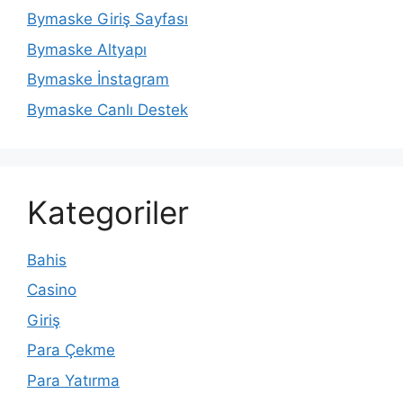
Bymaske Giriş Sayfası
Bymaske Altyapı
Bymaske İnstagram
Bymaske Canlı Destek
Kategoriler
Bahis
Casino
Giriş
Para Çekme
Para Yatırma