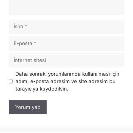
İsim
E-
posta
İnternet
sitesi
Daha sonraki yorumlarımda kullanılması için
adım, e-posta adresim ve site adresim bu
tarayıcıya kaydedilsin.