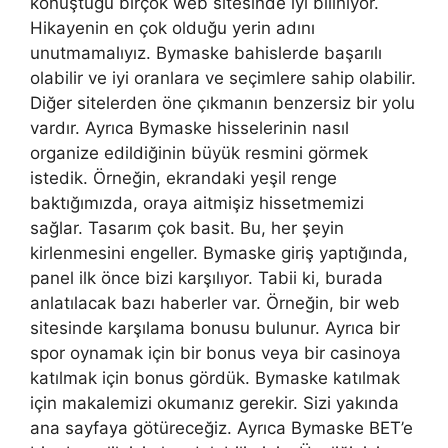
konuştuğu birçok web sitesinde iyi biliniyor.
Hikayenin en çok olduğu yerin adını
unutmamalıyız. Bymaske bahislerde başarılı
olabilir ve iyi oranlara ve seçimlere sahip olabilir.
Diğer sitelerden öne çıkmanın benzersiz bir yolu
vardır. Ayrıca Bymaske hisselerinin nasıl
organize edildiğinin büyük resmini görmek
istedik. Örneğin, ekrandaki yeşil renge
baktığımızda, oraya aitmişiz hissetmemizi
sağlar. Tasarım çok basit. Bu, her şeyin
kirlenmesini engeller. Bymaske giriş yaptığında,
panel ilk önce bizi karşılıyor. Tabii ki, burada
anlatılacak bazı haberler var. Örneğin, bir web
sitesinde karşılama bonusu bulunur. Ayrıca bir
spor oynamak için bir bonus veya bir casinoya
katılmak için bonus gördük. Bymaske katılmak
için makalemizi okumanız gerekir. Sizi yakında
ana sayfaya götüreceğiz. Ayrıca Bymaske BET’e