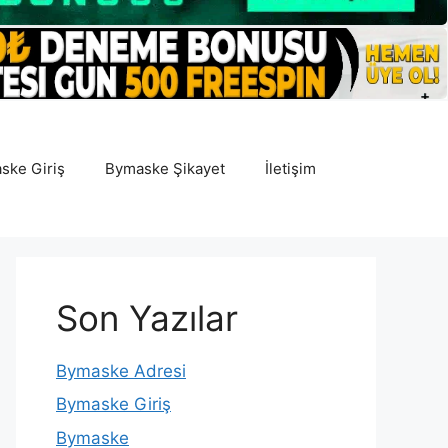
ske Giriş
Bymaske Şikayet
İletişim
Son Yazılar
Bymaske Adresi
Bymaske Giriş
Bymaske