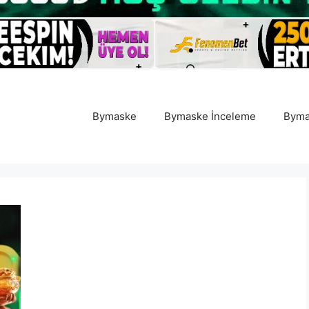
Bymaske
Bymaske İnceleme
Byma