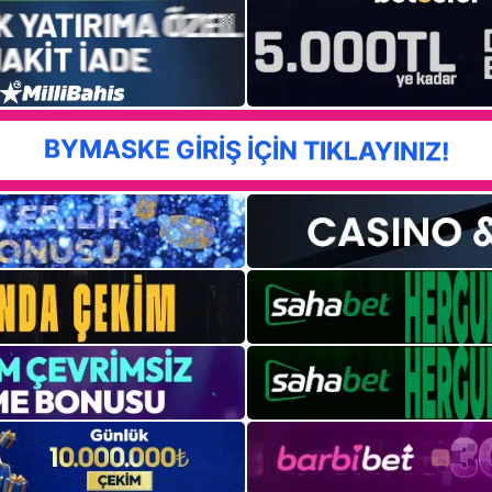
BYMASKE GİRİŞ İÇİN TIKLAYINIZ!