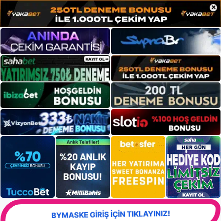
×
BYMASKE GİRİŞ İÇİN TIKLAYINIZ!