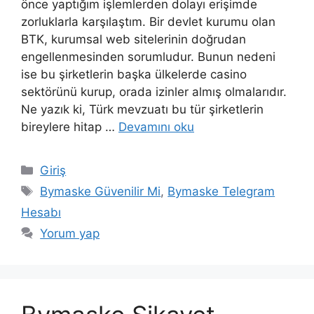
önce yaptığım işlemlerden dolayı erişimde
zorluklarla karşılaştım. Bir devlet kurumu olan
BTK, kurumsal web sitelerinin doğrudan
engellenmesinden sorumludur. Bunun nedeni
ise bu şirketlerin başka ülkelerde casino
sektörünü kurup, orada izinler almış olmalarıdır.
Ne yazık ki, Türk mevzuatı bu tür şirketlerin
bireylere hitap …
Devamını oku
Kategoriler
Giriş
Etiketler
Bymaske Güvenilir Mi
,
Bymaske Telegram
Hesabı
Yorum yap