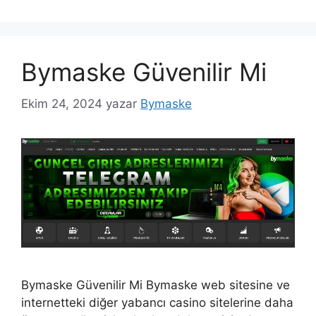
Bymaske Güvenilir Mi
Ekim 24, 2024
yazar
Bymaske
Bymaske Güvenilir Mi Bymaske web sitesine ve
internetteki diğer yabancı casino sitelerine daha