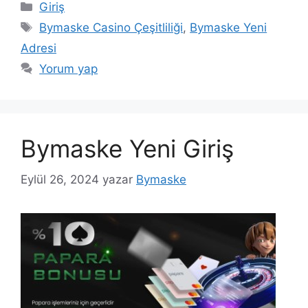
Kategoriler
Giriş
Etiketler
Bymaske Casino Çeşitliliği
,
Bymaske Yeni
Adresi
Yorum yap
Bymaske Yeni Giriş
Eylül 26, 2024
yazar
Bymaske