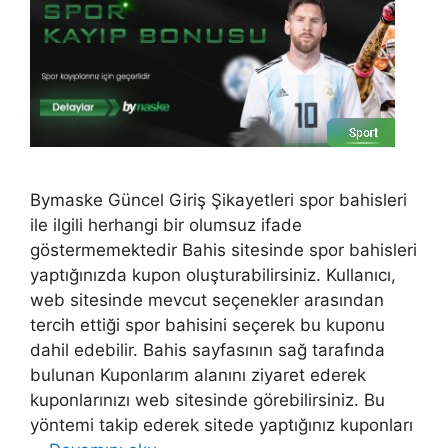
Bymaske Güncel Giriş Şikayetleri spor bahisleri
ile ilgili herhangi bir olumsuz ifade
göstermemektedir Bahis sitesinde spor bahisleri
yaptığınızda kupon oluşturabilirsiniz. Kullanıcı,
web sitesinde mevcut seçenekler arasından
tercih ettiği spor bahisini seçerek bu kuponu
dahil edebilir. Bahis sayfasının sağ tarafında
bulunan Kuponlarım alanını ziyaret ederek
kuponlarınızı web sitesinde görebilirsiniz. Bu
yöntemi takip ederek sitede yaptığınız kuponları