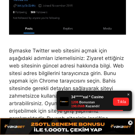
Bymaske Twitter web sitesini açmak için
aşağıdaki adımları izlemelisiniz: Ziyaret ettiğiniz
web sitesinin güncel adresi hakkında bilgi. Web
sitesi adres bilgilerini tarayıcınıza girin. Bunu
yapmak için Chrome tarayıcısını seçin. Bahis
sitesinde gerekli detayları sağlayarak siteyi
zahmetsizce kullanabilir ve kazancınızı
artırabilirsiniz. Oyun sitesinin ana özelliklerine
erişebilmek için siteye giriş yapmanız
gerekmektedir. Bu web sitesinin içeriğine
×
erişmek …
Devamını oku