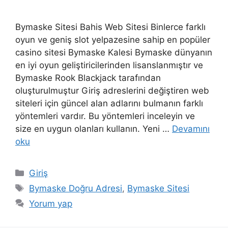
Bymaske Sitesi Bahis Web Sitesi Binlerce farklı
oyun ve geniş slot yelpazesine sahip en popüler
casino sitesi Bymaske Kalesi Bymaske dünyanın
en iyi oyun geliştiricilerinden lisanslanmıştır ve
Bymaske Rook Blackjack tarafından
oluşturulmuştur Giriş adreslerini değiştiren web
siteleri için güncel alan adlarını bulmanın farklı
yöntemleri vardır. Bu yöntemleri inceleyin ve
size en uygun olanları kullanın. Yeni …
Devamını
oku
Kategoriler
Giriş
Etiketler
Bymaske Doğru Adresi
,
Bymaske Sitesi
Yorum yap