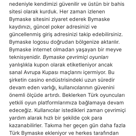
nedeniyle kendimizi güvenilir ve üstün bir bahis
sitesi olarak kurduk. Her zaman izlenen
Bymaske sitesini ziyaret ederek Bymaske
kaydınızı, güncel poker adresinizi ve
güncellenmiş giriş adresinizi takip edebilirsiniz.
Bymaske logosu doğrudan bölgenize aktarılır.
Bymaske internet olmadan yaşayan bir meyve
teknisyenidir.
Bymaske çevrimiçi oyunları
yanlışlıkla kupon olarak etiketleniyor ancak
sanal Avrupa Kupası maçlarını içermiyor. Bu
şirketin casino endüstrisindeki uzun süredir
devam eden varlığı, kullanıcılarının güvenini
önemli ölçüde artırdı. Beklerken Türk oyuncuları
yetkili oyun platformlarımıza bağlamaya devam
edeceğiz. Kullanıcılar istedikleri zaman çevrimiçi
yardım alarak hızlı bir şekilde çok para
kazanabilirler. Takıma her geçen gün daha fazla
Türk Bymaske ekleniyor ve herkes tarafından