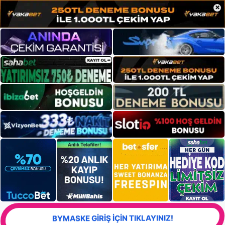
×
BYMASKE GİRİŞ İÇİN TIKLAYINIZ!