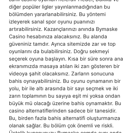
diğer popüler ligler yayınlanmadığından bu
bölümden yararlanabilirsiniz. Bu yöntemi
izleyerek sanal spor oyunu puanınızı
artırabilirsiniz. Kazançlarınızı anında Bymaske
Casino hesabınıza alacaksınız. Bu alanda
güveniniz tamdır. Ayrıca sitemizde zar ve top
oyunlarını da bulabilirsiniz. Doğru sekmeyi
seçerek oyuna başlayın. Kısa bir süre sonra ana
ekranımızda masaya atılan iki zarı gösteren bir
videoya şahit olacaksınız. Zarların sonucuna
bahis oynayabilirsiniz. Bu oyunu oynamanın bir
yolu, bir ile altı arasında bir sayı seçmek ve iki
zarın toplamının bu sayıya eşit mi yoksa ondan
büyük mü olacağı üzerine bahis oynamaktır. Bu
casino alternatiflerinden sadece bir tanesidir.
Bu, birden fazla bahis alternatifi oluşturmanıza
olanak sağlar. Bu bölüm çok önemli ve riskli.