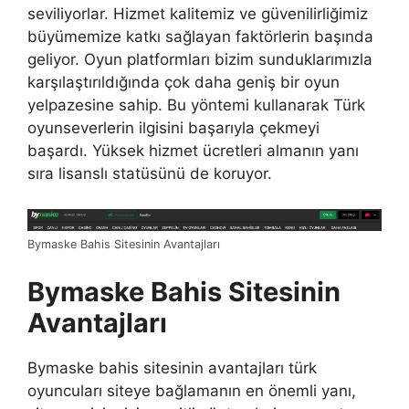
seviliyorlar. Hizmet kalitemiz ve güvenilirliğimiz
büyümemize katkı sağlayan faktörlerin başında
geliyor. Oyun platformları bizim sunduklarımızla
karşılaştırıldığında çok daha geniş bir oyun
yelpazesine sahip. Bu yöntemi kullanarak Türk
oyunseverlerin ilgisini başarıyla çekmeyi
başardı. Yüksek hizmet ücretleri almanın yanı
sıra lisanslı statüsünü de koruyor.
Bymaske Bahis Sitesinin Avantajları
Bymaske Bahis Sitesinin
Avantajları
Bymaske bahis sitesinin avantajları türk
oyuncuları siteye bağlamanın en önemli yanı,