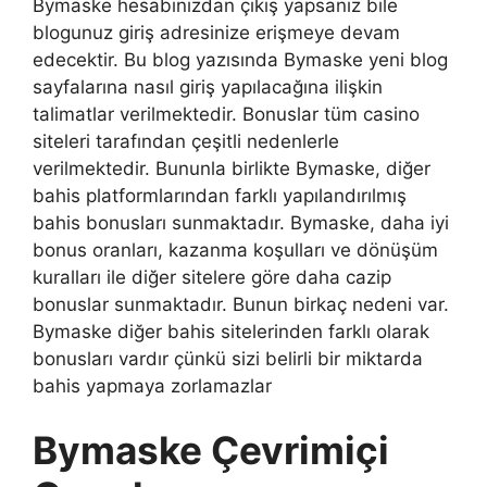
Bymaske hesabınızdan çıkış yapsanız bile
blogunuz giriş adresinize erişmeye devam
edecektir. Bu blog yazısında Bymaske yeni blog
sayfalarına nasıl giriş yapılacağına ilişkin
talimatlar verilmektedir. Bonuslar tüm casino
siteleri tarafından çeşitli nedenlerle
verilmektedir. Bununla birlikte Bymaske, diğer
bahis platformlarından farklı yapılandırılmış
bahis bonusları sunmaktadır. Bymaske, daha iyi
bonus oranları, kazanma koşulları ve dönüşüm
kuralları ile diğer sitelere göre daha cazip
bonuslar sunmaktadır. Bunun birkaç nedeni var.
Bymaske diğer bahis sitelerinden farklı olarak
bonusları vardır çünkü sizi belirli bir miktarda
bahis yapmaya zorlamazlar
Bymaske Çevrimiçi