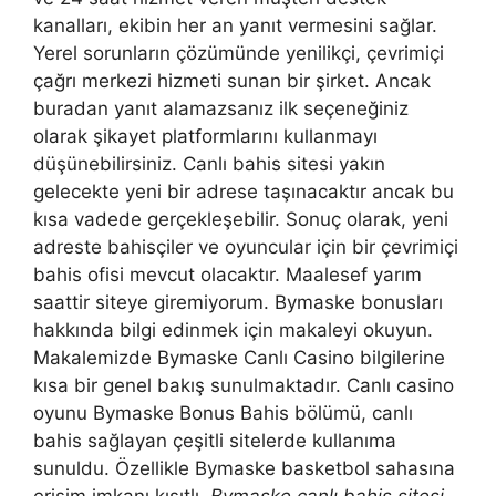
kanalları, ekibin her an yanıt vermesini sağlar.
Yerel sorunların çözümünde yenilikçi, çevrimiçi
çağrı merkezi hizmeti sunan bir şirket. Ancak
buradan yanıt alamazsanız ilk seçeneğiniz
olarak şikayet platformlarını kullanmayı
düşünebilirsiniz. Canlı bahis sitesi yakın
gelecekte yeni bir adrese taşınacaktır ancak bu
kısa vadede gerçekleşebilir. Sonuç olarak, yeni
adreste bahisçiler ve oyuncular için bir çevrimiçi
bahis ofisi mevcut olacaktır. Maalesef yarım
saattir siteye giremiyorum. Bymaske bonusları
hakkında bilgi edinmek için makaleyi okuyun.
Makalemizde Bymaske Canlı Casino bilgilerine
kısa bir genel bakış sunulmaktadır. Canlı casino
oyunu Bymaske Bonus Bahis bölümü, canlı
bahis sağlayan çeşitli sitelerde kullanıma
sunuldu. Özellikle Bymaske basketbol sahasına
erişim imkanı kısıtlı.
Bymaske canlı bahis sitesi