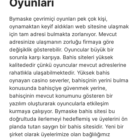
Oyunları
Bymaske çevrimiçi oyunları pek çok kişi,
oynamaktan keyif aldıkları web sitesine ulaşmak
için tam adresi bulmakta zorlanıyor. Mevcut
adresinize ulaşmanın zorluğu firmaya göre
değişiklik gösterebilir. Oyuncular büyük bir
sorunla karşı karşıya. Bahis siteleri yüksek
kalitededir çünkü oyuncular mevcut adreslerine
rahatlıkla ulaşabilmektedir. Yüksek bahis
oynayan casino severler, bahisçinin yerini bulma
konusunda bahisçiye güvenmek yerine,
bahisçinin mevcut konumunu gösteren bir
yazılım oluşturarak oyuncularla etkileşim
kurmaya çalışıyor. Bymaske bahis sitesi bu
doğrultuda ilerlemeyi hedeflemiş ve üyelerini ön
planda tutan saygın bir bahis sitesidir. Yeni bir
şirket olarak üyelerimize olan bağlılığımız