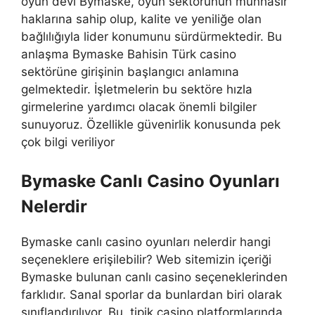
oyun devi Bymaske, oyun sektörünün münhasır
haklarına sahip olup, kalite ve yeniliğe olan
bağlılığıyla lider konumunu sürdürmektedir. Bu
anlaşma Bymaske Bahisin Türk casino
sektörüne girişinin başlangıcı anlamına
gelmektedir. İşletmelerin bu sektöre hızla
girmelerine yardımcı olacak önemli bilgiler
sunuyoruz. Özellikle güvenirlik konusunda pek
çok bilgi veriliyor
Bymaske Canlı Casino Oyunları
Nelerdir
Bymaske canlı casino oyunları nelerdir hangi
seçeneklere erişilebilir? Web sitemizin içeriği
Bymaske bulunan canlı casino seçeneklerinden
farklıdır. Sanal sporlar da bunlardan biri olarak
sınıflandırılıyor. Bu, tipik casino platformlarında